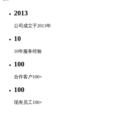
2013
公司成立于2013年
10
10年服务经验
100
合作客户100+
100
现有员工100+
开云集团_开云集团（中国）