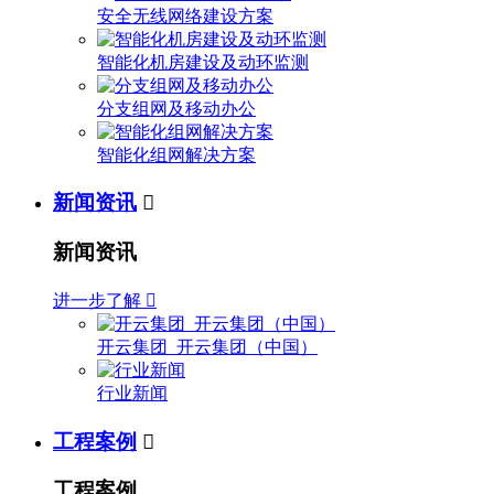
安全无线网络建设方案
智能化机房建设及动环监测
分支组网及移动办公
智能化组网解决方案
新闻资讯

新闻资讯
进一步了解

开云集团_开云集团（中国）
行业新闻
工程案例

工程案例