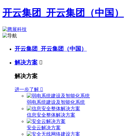
开云集团_开云集团（中国）
开云集团_开云集团（中国）
解决方案

解决方案
进一步了解

弱电系统建设及智能化系统
信息安全整体解决方案
安全云解决方案