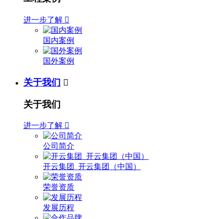
进一步了解

国内案例
国外案例
关于我们

关于我们
进一步了解

公司简介
开云集团_开云集团（中国）
荣誉资质
发展历程