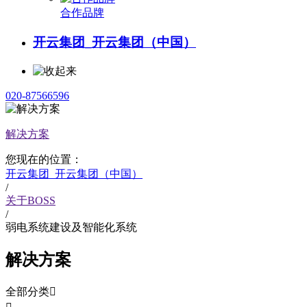
合作品牌
开云集团_开云集团（中国）
020-87566596
解决方案
您现在的位置：
开云集团_开云集团（中国）
/
关于BOSS
/
弱电系统建设及智能化系统
解决方案
全部分类
