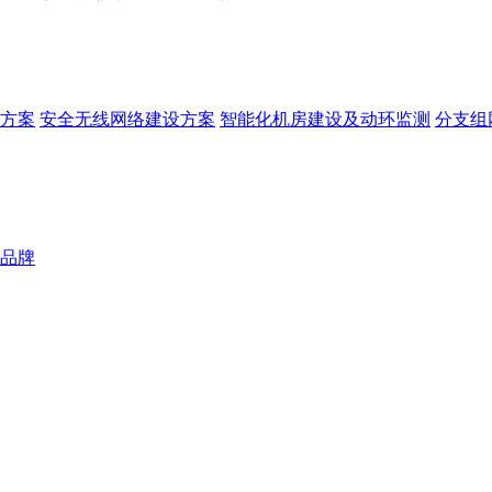
方案
安全无线网络建设方案
智能化机房建设及动环监测
分支组
品牌