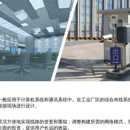
一般应用于计算机系统和通讯系统中。在工业厂区的综合布线系统
根据现场进行设计。
灵活方便地实现线路的变更和重组，调整构建所需的网络模式，
方面的投资，提供用户长远的效益。