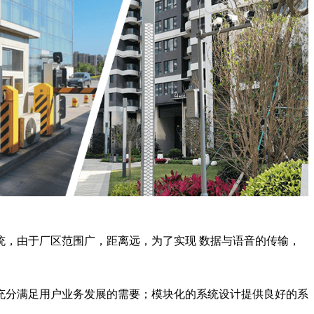
，由于厂区范围广，距离远，为了实现 数据与语音的传输，
充分满足用户业务发展的需要；模块化的系统设计提供良好的系