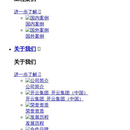
进一步了解

国内案例
国外案例
关于我们

关于我们
进一步了解

公司简介
开云集团_开云集团（中国）
荣誉资质
发展历程