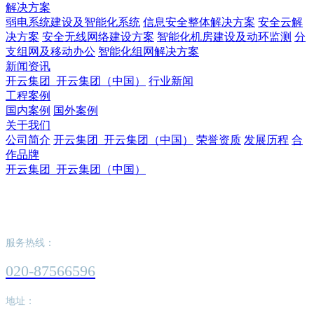
解决方案
弱电系统建设及智能化系统
信息安全整体解决方案
安全云解
决方案
安全无线网络建设方案
智能化机房建设及动环监测
分
支组网及移动办公
智能化组网解决方案
新闻资讯
开云集团_开云集团（中国）
行业新闻
工程案例
国内案例
国外案例
关于我们
公司简介
开云集团_开云集团（中国）
荣誉资质
发展历程
合
作品牌
开云集团_开云集团（中国）
开云集团_开云集团（中国）
服务热线：
020-87566596
地址：