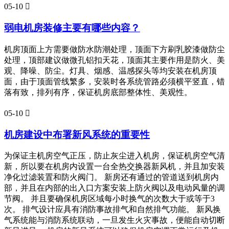
05-10

弱电机房装修主要有哪些内容？
机房顶面上方需要做防水防潮处理，顶面下方刷乳胶漆做防尘
处理，顶部建议做微孔铝扣天花，顶面其主要作用是防火、美
观、降噪、防尘。灯具、烟感、温感探头等均安装在机房顶
面，由于顶面管线繁多，安装时各系统管路必须横平竖直，错
落有致，排列有序，保证机房底部整体性、美观性。
05-10

机房建设中布署新风系统的重要性
为保证主机房空气正压，防止灰尘进入机房，保证机房空气清
新，所以要在机房内设置一台全热交换器新风机，并且加安装
净化过滤装置和防火阀门。 新房还有通过的管道送到机房内
部，并且在内部的出入口方案安装上防火阀以及电动风量的调
节阀。 并且要确保机房区域每小时换气的次数大于或等于3
次。 排气设计应具有消防事故排气和自然排气功能。 新风换
气系统能与消防系统联动，一旦发生火灾事故，便能自动切断