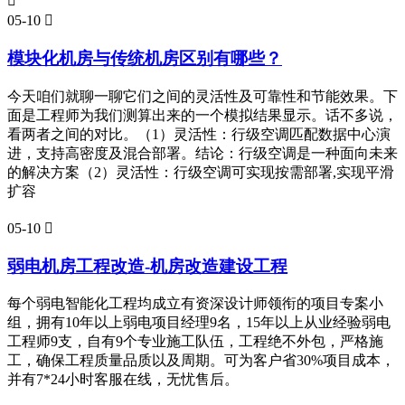

05-10

模块化机房与传统机房区别有哪些？
今天咱们就聊一聊它们之间的灵活性及可靠性和节能效果。下
面是工程师为我们测算出来的一个模拟结果显示。话不多说，
看两者之间的对比。（1）灵活性：行级空调匹配数据中心演
进，支持高密度及混合部署。结论：行级空调是一种面向未来
的解决方案（2）灵活性：行级空调可实现按需部署,实现平滑
扩容
05-10

弱电机房工程改造-机房改造建设工程
每个弱电智能化工程均成立有资深设计师领衔的项目专案小
组，拥有10年以上弱电项目经理9名，15年以上从业经验弱电
工程师9支，自有9个专业施工队伍，工程绝不外包，严格施
工，确保工程质量品质以及周期。可为客户省30%项目成本，
并有7*24小时客服在线，无忧售后。